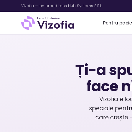
Sari
Vizofia — un brand Lens Hub Systems S.R.L.
la
conținut
Pentru pacie
Ți-a sp
face n
Vizofia e l
speciale pentru
care crește 