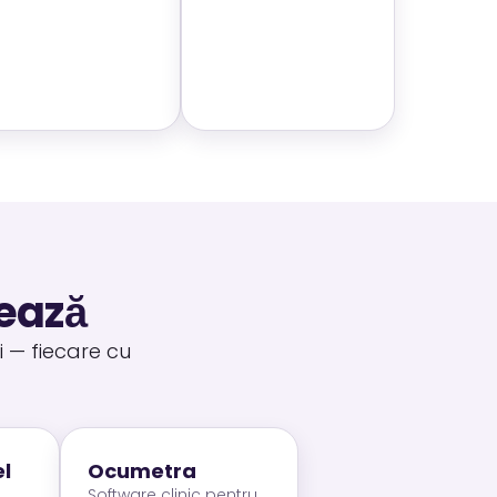
tează
i — fiecare cu
el
Ocumetra
Software clinic pentru