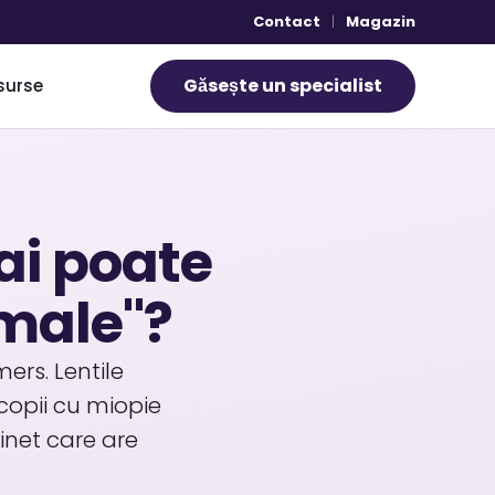
Contact
|
Magazin
Găsește un specialist
surse
ai poate
rmale"?
ers. Lentile
 copii cu miopie
inet care are