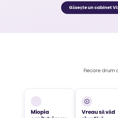
Găsește un cabinet Vi
Fiecare drum d
Miopia
Vreau să văd