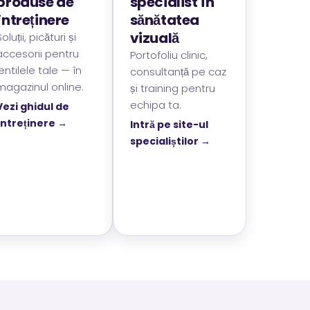
produse de
specialist în
întreținere
sănătatea
vizuală
Soluții, picături și
accesorii pentru
Portofoliu clinic,
lentilele tale — în
consultanță pe caz
magazinul online.
și training pentru
echipa ta.
Vezi ghidul de
întreținere →
Intră pe site-ul
specialiștilor →