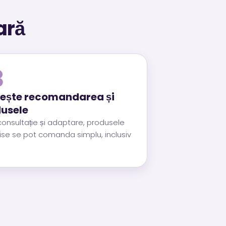
ară
3
ește recomandarea și
usele
onsultație și adaptare, produsele
ise se pot comanda simplu, inclusiv