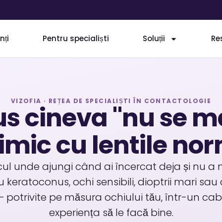
nți
Pentru specialiști
Soluții
Re
VIZOFIA · REȚEA DE SPECIALIȘTI ÎN CONTACTOLOGIE
us cineva "nu se m
imic cu lentile no
ocul unde ajungi când ai încercat deja și nu a m
 keratoconus, ochi sensibili, dioptrii mari sau
— potrivite pe măsura ochiului tău, într-un cab
experiența să le facă bine.