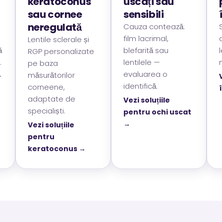
keratoconus
uscați sau
sau cornee
sensibili
neregulată
Cauza contează:
film lacrimal,
Lentile sclerale și
ă
blefarită sau
RGP personalizate
.
lentilele —
pe baza
evaluarea o
măsurătorilor
-
identifică.
corneene,
adaptate de
Vezi soluțiile
specialiști.
pentru ochi uscat
→
Vezi soluțiile
pentru
keratoconus →