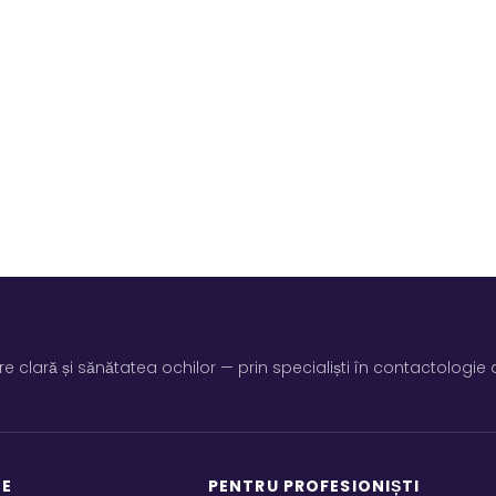
e pe scurt situația ta — te punem în legătură cu sp
 Eligibilitatea pentru orice soluție se stabilește la co
e clară și sănătatea ochilor — prin specialiști în contactologie d
NE
PENTRU PROFESIONIȘTI