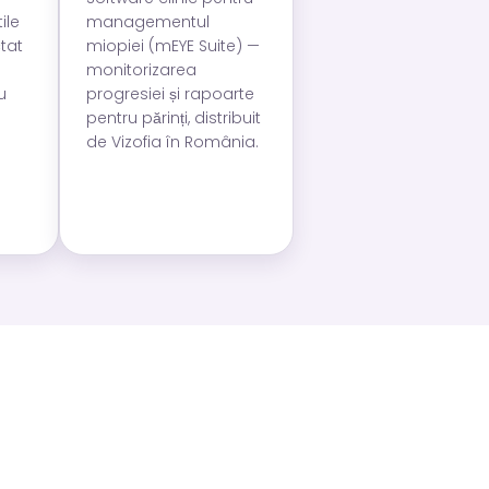
ile
managementul
ctat
miopiei (mEYE Suite) —
monitorizarea
u
progresiei și rapoarte
pentru părinți, distribuit
de Vizofia în România.
?