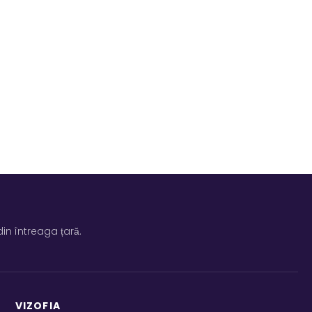
ecialistul
nsultație.
in întreaga țară.
VIZOFIA