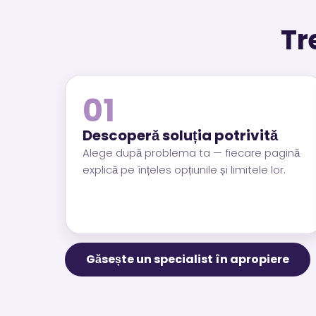
Tr
01
Descoperă soluția potrivită
Alege după problema ta — fiecare pagină
explică pe înțeles opțiunile și limitele lor.
Găsește un specialist în apropiere