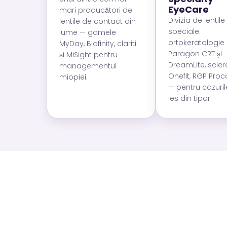
EyeCare
mari producători de
Divizia de lentile
lentile de contact din
speciale:
lume — gamele
ortokeratologie
MyDay, Biofinity, clariti
Paragon CRT și
și MiSight pentru
DreamLite, scler
managementul
Onefit, RGP Pro
miopiei.
— pentru cazuril
ies din tipar.