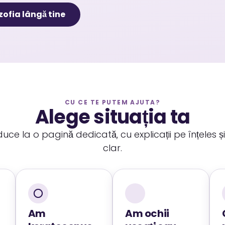
zofia lângă tine
CU CE TE PUTEM AJUTA?
Alege situația ta
uce la o pagină dedicată, cu explicații pe înțeles ș
clar.
Am
Am ochii