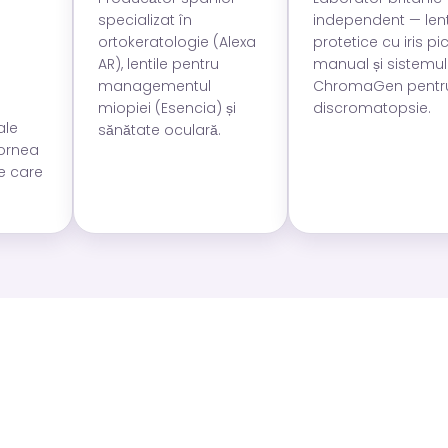
specializat în
independent — lent
ortokeratologie (Alexa
protetice cu iris pi
AR), lentile pentru
manual și sistemul
managementul
ChromaGen pentr
miopiei (Esencia) și
discromatopsie.
ale
sănătate oculară.
cornea
e care
Nu știi de unde să începi