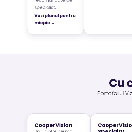
recomandate de
specialist.
Vezi planul pentru
miopie →
Cu c
Portofoliul V
CooperVision
CooperVisi
Specialty
Unul dintre cei mai