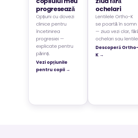
copilului meu
ziua fără
progresează
ochelari
Opțiuni cu dovezi
Lentilele Ortho-K
clinice pentru
se poartă în somn
încetinirea
— ziua vezi clar, făr
progresiei —
ochelari sau lentile
explicate pentru
Descoperă Ortho
părinți.
K →
Vezi opțiunile
pentru copii →