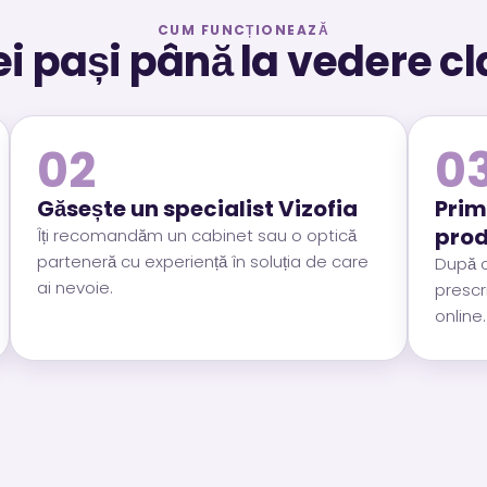
CUM FUNCȚIONEAZĂ
ei pași până la vedere cl
02
0
Găsește un specialist Vizofia
Prim
prod
Îți recomandăm un cabinet sau o optică
parteneră cu experiență în soluția de care
După c
ai nevoie.
prescr
online.