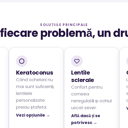
SOLUȚIILE PRINCIPALE
 fiecare problemă, un dr
Keratoconus
Lentile
sclerale
Când ochelarii nu
mai sunt suficienți,
Confort pentru
lentilele
corneea
personalizate
neregulată și ochiul
preiau ștafeta.
uscat sever.
Vezi opțiunile →
Află dacă ți se
potrivesc →