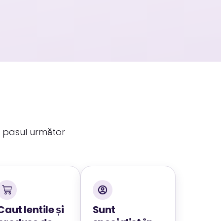
i pasul următor
Caut lentile și
Sunt