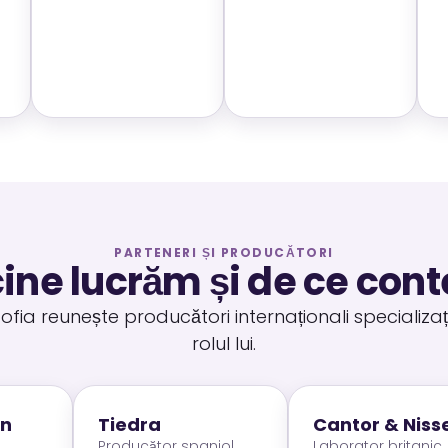
PARTENERI ȘI PRODUCĂTORI
ine lucrăm și de ce con
izofia reunește producători internaționali specializaț
rolul lui.
on
Tiedra
Cantor & Niss
Producător spaniol
Laborator britanic