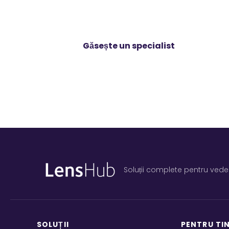
Descrie-n
potrivit.
Găsește un specialist
Soluții complete pentru veder
SOLUȚII
PENTRU TI