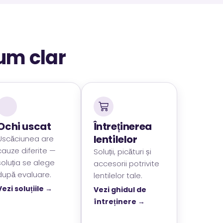
um clar
Ochi uscat
Întreținerea
lentilelor
Uscăciunea are
cauze diferite —
Soluții, picături și
soluția se alege
accesorii potrivite
după evaluare.
lentilelor tale.
Vezi soluțiile →
Vezi ghidul de
întreținere →